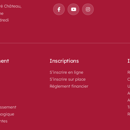
é Château, 
he
dredi
ent
Inscriptions
I
S’inscrire en ligne
R
S’inscrire sur place
C
Règlement financier
U
A
 
A
lissement 
T
gogique
R
ntes